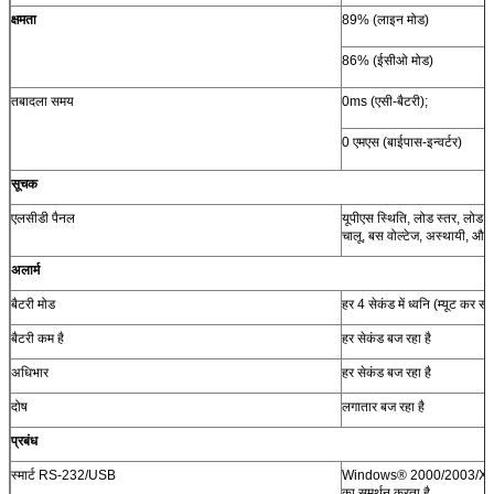
क्षमता
89% (लाइन मोड)
86% (ईसीओ मोड)
तबादला समय
0ms (एसी-बैटरी);
0 एमएस (बाईपास-इन्वर्टर)
सूचक
एलसीडी पैनल
यूपीएस स्थिति, लोड स्तर, लोड व
चालू, बस वोल्टेज, अस्थायी, औ
अलार्म
बैटरी मोड
हर 4 सेकंड में ध्वनि (म्यूट कर सकत
बैटरी कम है
हर सेकंड बज रहा है
अधिभार
हर सेकंड बज रहा है
दोष
लगातार बज रहा है
प्रबंध
स्मार्ट RS-232/USB
Windows® 2000/2003/XP/
का समर्थन करता है