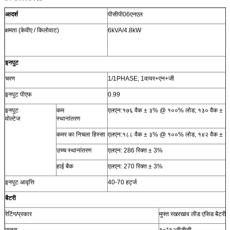
आदर्श
पीसीपी06एनएल
क्षमता (केवीए / किलोवाट)
6kVA/4.8kW
इनपुट
चरण
1/1PHASE, 1वायर+एन+जी
इनपुट पीएफ
0.99
इनपुट
कम
एलएन:१७६ वैक ± ३% @ १००% लोड; १३० वैक ± 
वोल्टेज
स्थानांतरण
कमर का निचला हिस्सा
एलएन:१८८ वैक ± ३% @ १००% लोड, १४२ वैक ± 
उच्च स्थानांतरण
एलएन: 286 रिक्त ± 3%
हाई बैक
एलएन: 270 रिक्त ± 3%
इनपुट आवृत्ति
40-70 हर्ट्ज
बैटरी
रेटिंग/प्रकार
मुफ्त रखरखाव लीड एसिड बैटरी
मात्रा
१०*१२वीडीसी