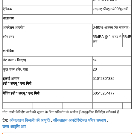
ऐच्छिक
एसएनएमपी/एएस400/यूएसबी
वातावरण
ऑपरेशन आर्द्रता
0-90% आरएच (गैर संघनक) @ 0
शोर स्तर
55dBA @ 1 मीटर से
58dBA 
कम
शारीरिक
नेट वजन / किग्रा)
१८
कुल वजन (कि. ग्रा)
20
इकाई आयाम
510*230*385
(डी * डब्ल्यू * एच) मिमी
पैकिंग (डी * डब्ल्यू * एच) मिमी
605*325*477
नोट: सभी विनिर्देश आगे की सूचना के बिना परिवर्तन के अधीन हैं;अनुकूलित विनिर्देश स्वीकार्य हैं
ऑनलाइन बिजली की आपूर्ति
ऑनलाइन अनटेरिप्टेबल पॉवर सप्लाय
टैग:
,
,
उच्च आवृत्ति अप