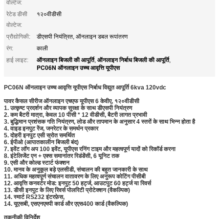
वोल्टेज:
रेटेड डीसी
१२०वीडीसी
वोल्टेज:
प्रौद्योगिकी:
डीएसपी नियंत्रित, ऑनलाइन डबल रूपांतरण
रंग:
काली
ऑनलाइन बिजली की आपूर्ति
ऑनलाइन निर्बाध बिजली की आपूर्ति
हाई लाइट:
,
,
PC06N ​​ऑनलाइन उच्च आवृत्ति यूपीएस
PC06N ​​ऑनलाइन उच्च आवृत्ति यूपीएस निर्बाध विद्युत आपूर्ति 6kva 120vdc
पावर कैसल सीरीज ऑनलाइन एचएफ यूपीएस 6 केवीए
,
१२०वीडीसी
1. उत्कृष्ट प्रदर्शन और व्यापक सुरक्षा के साथ डीएसपी नियंत्रण
2. कम बैटरी मात्रा, केवल 10 पीसी * 12 वीडीसी, बैटरी लागत प्रभावी
3. बुद्धिमान प्रशंसक गति नियंत्रण, लोड और तापमान के अनुसार 4 स्तरों के साथ भिन्न होता है
4. वाइड इनपुट रेंज, जनरेटर के समर्थन प्रकार
5. दोहरी इनपुट एसी स्रोत समर्थित
6. ईपीओ (आपातकालीन बिजली बंद)
7. इवेंट लॉग अप 100 इवेंट, यूपीएस रनिंग टाइम और महत्वपूर्ण यादों को रिकॉर्ड करना
8. इंटेलिजेंट एन + एक्स समानांतर रिडंडेंसी, 6 यूनिट तक
9. एसी और कोल्ड स्टार्ट फंक्शन
10. मानव के अनुकूल बड़े एलसीडी, संचालन की बहुत जानकारी के साथ
11. अधिक महत्वपूर्ण संचालन वातावरण के लिए अनुरूप कोटिंग पीसीबी
12. आवृत्ति कनवर्टर मोड: इनपुट 50 हर्ट्ज, आउटपुट 60 हर्ट्ज या रिवर्स
13. डीसी इनपुट के लिए रिवर्स पोलरिटी प्रोटेक्शन (वैकल्पिक)
14. स्मार्ट RS232 इंटरफ़ेस,
14. यूएसबी, एसएनएमपी कार्ड और एएस400 कार्ड (वैकल्पिक)
तकनीकी विनिर्देश