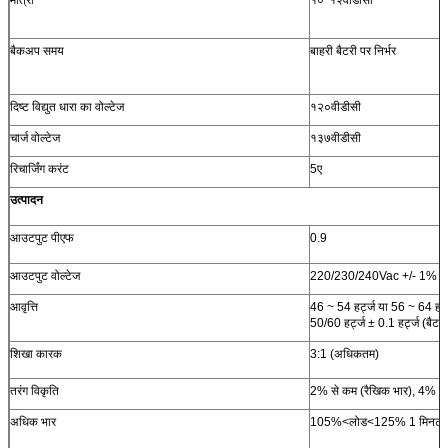
बैकअप समय
बाहरी बैटरी पर निर्भर
दिष्ट विद्युत धारा का वोल्टेज
१२०वीडीसी
चार्ज वोल्टेज
१३७वीडीसी
रिचार्जिंग करंट
5ए
उत्पादन
आउटपुट पीएफ
0.9
आउटपुट वोल्टेज
220/230/240Vac +/- 1% (स्
आवृत्ति
46 ~ 54 हर्ट्ज या 56 ~ 64 हर्
50/60 हर्ट्ज ± 0.1 हर्ट्ज (बैटर
शिखा कारक
3:1 (अधिकतम)
तरंग विकृति
2% से कम (रैखिक भार), 4% से 
अधिक भार
105%<लोड<125% 1 मिनट के