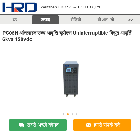
Shenzhen HRD SCI&TECH CO.,Ltd
घर
उत्पाद
वीडियो
वी.आर. शो
>>
PC06N ​​ऑनलाइन उच्च आवृत्ति यूपीएस Uninterruptible विद्युत आपूर्ति
6kva 120vdc
सबसे अच्छी कीमत
हमसे संपर्क करें