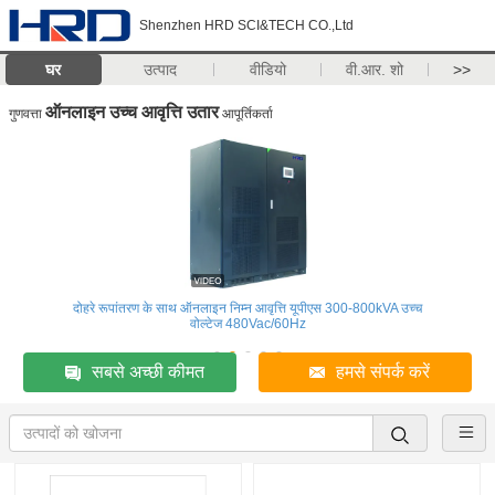
Shenzhen HRD SCI&TECH CO.,Ltd
घर
उत्पाद
वीडियो
वी.आर. शो
>>
ऑनलाइन उच्च आवृत्ति उतार
गुणवत्ता
आपूर्तिकर्ता
दोहरे रूपांतरण के साथ ऑनलाइन निम्न आवृत्ति यूपीएस 300-800kVA उच्च
वोल्टेज 480Vac/60Hz
सबसे अच्छी कीमत
हमसे संपर्क करें