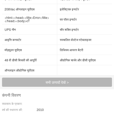
208Vac ऑनलाइन यूपीएस
इलेक्ट्रिक इन्वर्टर
<html><head><title>Error</title>
घर पॉवर इन्वर्टर
</head><body>ϵͳ
UPS गौण
सौर शक्ति इन्वर्टर
आवृत्ति कनवर्टर
स्वचालित वोल्टेज स्टेबलाइजर
मॉड्यूलर यूपीएस
लिथियम आयरन बैटरी
48 वी डीसी बिजली की आपूर्ति
औद्योगिक चार्जर और डीसी यूपीएस
ऑनलाइन औद्योगिक यूपीएस
सभी उत्पादों देखें >
कंपनी विवरण
व्यवसाय के प्रकार:
वर्ष की स्थापना की:
2010