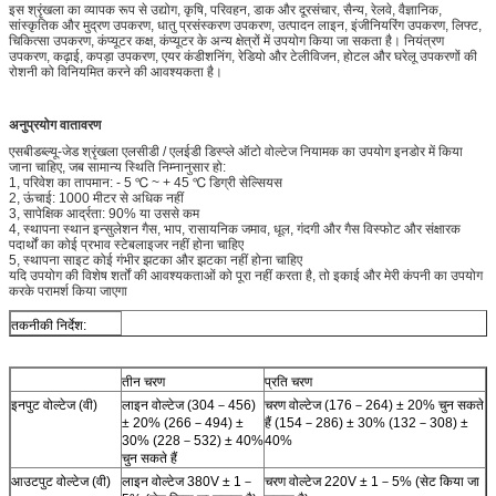
इस श्रृंखला का व्यापक रूप से उद्योग, कृषि, परिवहन, डाक और दूरसंचार, सैन्य, रेलवे, वैज्ञानिक,
सांस्कृतिक और मुद्रण उपकरण, धातु प्रसंस्करण उपकरण, उत्पादन लाइन, इंजीनियरिंग उपकरण, लिफ्ट,
चिकित्सा उपकरण, कंप्यूटर कक्ष, कंप्यूटर के अन्य क्षेत्रों में उपयोग किया जा सकता है। नियंत्रण
उपकरण, कढ़ाई, कपड़ा उपकरण, एयर कंडीशनिंग, रेडियो और टेलीविजन, होटल और घरेलू उपकरणों की
रोशनी को विनियमित करने की आवश्यकता है।
अनुप्रयोग वातावरण
एसबीडब्ल्यू-जेड श्रृंखला एलसीडी / एलईडी डिस्प्ले ऑटो वोल्टेज नियामक का उपयोग इनडोर में किया
जाना चाहिए, जब सामान्य स्थिति निम्नानुसार हो:
1, परिवेश का तापमान: - 5 ℃ ~ + 45 ℃ डिग्री सेल्सियस
2, ऊंचाई: 1000 मीटर से अधिक नहीं
3, सापेक्षिक आर्द्रता: 90% या उससे कम
4, स्थापना स्थान इन्सुलेशन गैस, भाप, रासायनिक जमाव, धूल, गंदगी और गैस विस्फोट और संक्षारक
पदार्थों का कोई प्रभाव स्टेबलाइजर नहीं होना चाहिए
5, स्थापना साइट कोई गंभीर झटका और झटका नहीं होना चाहिए
यदि उपयोग की विशेष शर्तों की आवश्यकताओं को पूरा नहीं करता है, तो इकाई और मेरी कंपनी का उपयोग
करके परामर्श किया जाएगा
तकनीकी निर्देश:
तीन चरण
प्रति चरण
इनपुट वोल्टेज (वी)
लाइन वोल्टेज (304－456)
चरण वोल्टेज (176－264) ± 20% चुन सकते
± 20% (266－494) ±
हैं (154－286) ± 30% (132－308) ±
30% (228－532) ± 40%
40%
चुन सकते हैं
आउटपुट वोल्टेज (वी)
लाइन वोल्टेज 380V ± 1－
चरण वोल्टेज 220V ± 1－5% (सेट किया जा