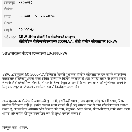
आउटपुट
380VAC
वोल्टेज:
इनपुट
380VAC +/- 15% -40%
वोल्टेज:
आवृत्ति:
50 / 60Hz
SBW सीरीज ऑटोमैटिक वोल्टेज स्टेबलाइजर
हाई लाइट:
,
ऑटोमैटिक वोल्टेज स्टेबलाइजर 3000kVA
ऑटो वोल्टेज स्टेबलाइजर 10kVA
,
SBW श्रृंखला वोल्टेज स्टेबलाइजर 10-3000kVA
SBW-Z श्रृंखला 50-2000kVA डिजिटल डिस्प्ले मुआवजा वोल्टेज स्टेबलाइजर एक संपर्क समायोज्य
स्वचालित वोल्टेज मुआवजा उच्च शक्ति विनियमन बिजली उपकरण है।जब लोडिंग करंट के कारण सपोर्ट
नेटवर्क से वोल्टेज भिन्न होता है, तो यह विभिन्न विद्युत उपकरणों के सामान्य कार्य को सुनिश्चित करने के
लिए आउटपुट वोल्टेज को स्वचालित रूप से नियंत्रित करता है।
अन्य प्रकार के वोल्टेज नियामक की तुलना में, इसमें बड़ी क्षमता, उच्च दक्षता, कोई तरंग विरूपण, स्थिर
वोल्टेज विनियमन नहीं है।इसके अलावा अन्य फायदे भी हैं, यह व्यापक रूप से लोड एप्लिकेशन का समर्थन
करता है, तात्कालिक अधिभार और निरंतर लंबे काम, मैनुअल / ऑटो स्विच, ओवर-वोल्टेज, कमी चरण, चरण
आदेश और मशीन दोषपूर्ण स्वचालित रूप से सुरक्षा प्रदान करता है।
बिल्कुल सही आवेदन: