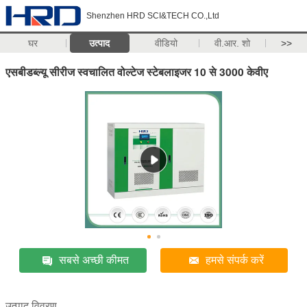
Shenzhen HRD SCI&TECH CO.,Ltd
घर
उत्पाद
वीडियो
वी.आर. शो
>>
एसबीडब्ल्यू सीरीज स्वचालित वोल्टेज स्टेबलाइजर 10 से 3000 केवीए
सबसे अच्छी कीमत
हमसे संपर्क करें
उत्पाद विवरण