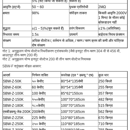
5% (सेट किया जा सकता है)
सकता है)
आवृत्ति (हर्ट्ज)
50 ~ 60
पृथक प्रतिरोधी
2MΩ
क्षमता
98%
संपीड़न ताकत
बिजली आवृत्ति 2000V
1 मिनट के भीतर कोई
ब्रेकडाउन नहीं
शुद्धता
±(1－5)%(चुन सकते हैं)
तरंग विरूपण
≤1% (अतिरिक्त)
स्थिरता समय
1.5s
उपमार्ग
बाईपास स्विच फ़ंक्शन
संरक्षण
अधिक वोल्टेज /, वर्तमान से अधिक, / चरण / चरण क्रम की कमी और यांत्रिक
दोष संरक्षण
नोट 1: अनुकूलन योग्य वोल्टेज स्थिरीकरण ट्रांसफार्मर (जैसे इनपुट तीन-चरण 304 वी से 456 वी,
आउटपुट तीन-चरण 200 वी)
नोट 2: अनुकूलन योग्य इनपुट वोल्टेज 200 वी तीन चरण वोल्टेज नियामक
SBW-F श्रृंखला मॉडल आकार:
आदर्श
निर्गमन शक्ति
रूपरेखा (एल * डब्ल्यू * एच)
कुल भार
SBW-Z-50K
५० केवीए
80*54*135सेमी
250 किलो
SBW-Z-60K
60 केवीए
80*54*135सेमी
255 किग्रा
SBW-Z-100K
100 केवीए
85*62*150cm
357 किग्रा
SBW-Z-150K
१५०केवीए
100*70*165cm
482 किग्रा
SBW-Z-180K
१८०केवीए
100*70*165cm
515 किग्रा
एसबीडब्ल्यू-जेड-200K
200केवीए
100*70*165cm
562 किग्रा
SBW-Z-225K
225 केवीए
110*80*185cm
670 किग्रा
SBW-Z-250K
२५० केवीए
110*80*185cm
710 किग्रा
SBW-Z-300K
300 केवीए
110*80*195cm
755 किग्रा