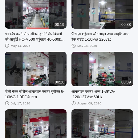
00:19
00:38
गर्म स्वैप करने योग्य ऑनलाइन निर्बाध बिजली
पीसीएम श्रृंखला ऑनलाइन उच्च आवृत्ति अप्स
की आपूर्ति HQ-M500 श्रृंखला 40-500kVA
रैक माउंट 1-10kva 220vac
मॉड्यूलर
May 14, 2025
May 14, 2025
00:26
00:39
पीसी मैक्स सीरीज ऑनलाइन एचएफ यूपीएस 6-
ऑनलाइन एचएफ अप्स 1-3KVA-
10kVA 1.0PF के साथ
-120/127Vac 60Hz
July 17, 2026
August 09, 2026