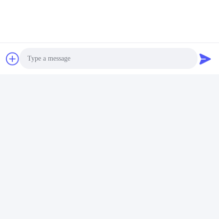
लिथियम बैटरी कार्यशाला
कारखाने की इमारत
May 08, 2025
October 09, 2024
00:10
00:28
लिथियम बैटरी कार्यशाला
स्मार्ट डाटा सेंटर 208Vac ऑन लाइन अप्स
हाई फ्रीक्वेंसी UPS ऑन लाइन
September 25, 2024
January 14, 2024
Photo
Video Call
Audio Call
00:30
00:39
पीसीएम सीरीज ऑनलाइन एचएफ यूपीएस 1-
एक्सप्रो मेला 2022, 25-27 अक्टूबर, मेक्सिको
10kVA 1.0PF के साथ
सिटी
July 10, 2023
October 28, 2022